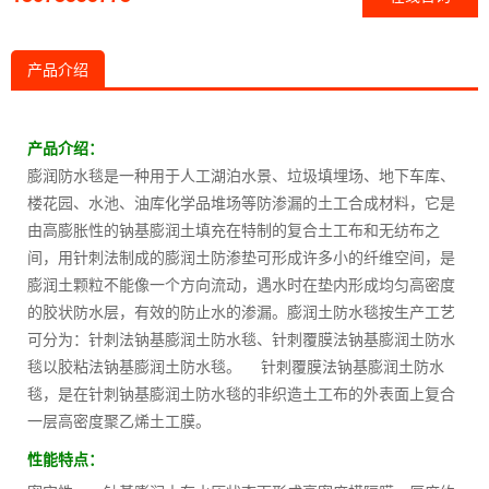
产品介绍
产品介绍：
膨润防水毯是一种用于人工湖泊水景、垃圾填埋场、地下车库、
楼花园、水池、油库化学品堆场等防渗漏的土工合成材料，它是
由高膨胀性的钠基膨润土填充在特制的复合土工布和无纺布之
间，用针刺法制成的膨润土防渗垫可形成许多小的纤维空间，是
膨润土颗粒不能像一个方向流动，遇水时在垫内形成均匀高密度
的胶状防水层，有效的防止水的渗漏。膨润土防水毯按生产工艺
可分为：针刺法钠基膨润土防水毯、针刺覆膜法钠基膨润土防水
毯以胶粘法钠基膨润土防水毯。 针刺覆膜法钠基膨润土防水
毯，是在针刺钠基膨润土防水毯的非织造土工布的外表面上复合
一层高密度聚乙烯土工膜。
性能特点：