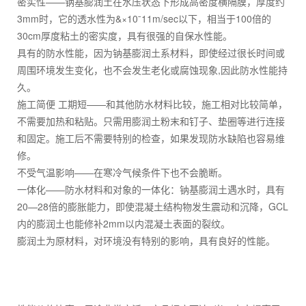
密实性——钠基膨润土在水压状态下形成高密度横隔膜，厚度约
3mm时，它的透水性为&×10ˉ11m/sec以下，相当于100倍的
30cm厚度粘土的密实度，具有很强的自保水性能。
具有的防水性能，因为钠基膨润土系材料，即使经过很长时间或
周围环境发生变化，也不会发生老化或腐蚀现象,因此防水性能持
久。
施工简便 工期短——和其他防水材料比较，施工相对比较简单，
不需要加热和粘贴。只需用膨润土粉末和钉子、垫圈等进行连接
和固定。施工后不需要特别的检查，如果发现防水缺陷也容易维
修。
不受气温影响——在寒冷气候条件下也不会脆断。
一体化——防水材料和对象的一体化：钠基膨润土遇水时，具有
20—28倍的膨胀能力，即使混凝土结构物发生震动和沉降，GCL
内的膨润土也能修补2mm以内混凝土表面的裂纹。
膨润土为原材料，对环境没有特别的影响，具有良好的性能。