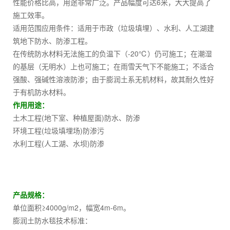
性能价格比高，用途非常广泛。产品幅度可达6米，大大提高了
施工效率。
适用范围应用条件：适用于市政（垃圾填埋）、水利、人工湖建
筑地下防水、防渗工程。
在传统防水材料无法施工的负温下（-20℃）仍可施工；在潮湿
的基层（无明水）上也可施工；在雨雪天气下不能施工；不适合
强酸、强碱性溶液防渗；由于膨润土系无机材料，故其耐久性好
于有机防水材料。
作用用途：
土木工程(地下室、种植屋面)防水、防渗
环境工程(垃圾填埋场)防渗污
水利工程(人工湖、水坝)防渗
产品规格：
单位面积≥4000g/m2，幅宽4m-6m。
膨润土防水毯技术标准：