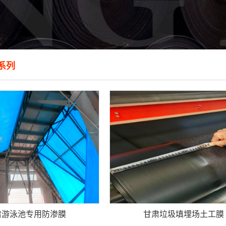
系列
肃游泳池专用防渗膜
甘肃垃圾填埋场土工膜