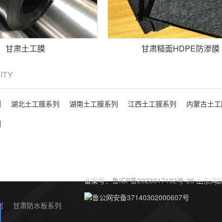
甘肃土工膜
甘肃糙面HDPE防渗膜
CITY
列
湖北土工膜系列
湖南土工膜系列
江西土工膜系列
内蒙古土工
列
备案号：
鲁ICP备2023017102号-26
山东鸿跃
鲁公网安备37140302000607号
列
甘肃防水板系列