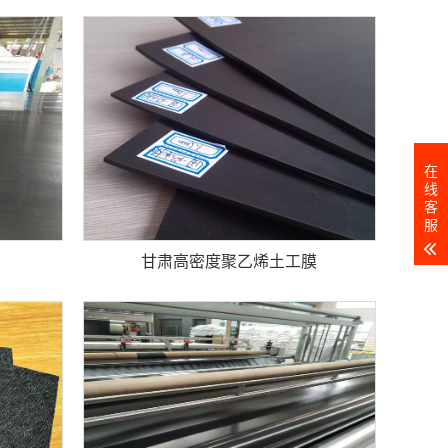
在
线
客
服
甘肃高密度聚乙烯土工膜