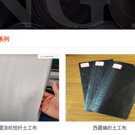
系列
藏涤纶短纤土工布
西藏编织土工布