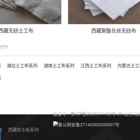
西藏无纺土工布
西藏聚酯长丝无纺布
CITY
列
湖北土工布系列
湖南土工布系列
江西土工布系列
内蒙古土工
列
备案号：
鲁ICP备2023017102号-26
山东鸿跃
鲁公网安备37140302000607号
列
西藏防水板系列