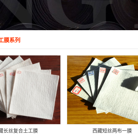
工膜系列
藏长丝复合土工膜
西藏短丝两布一膜